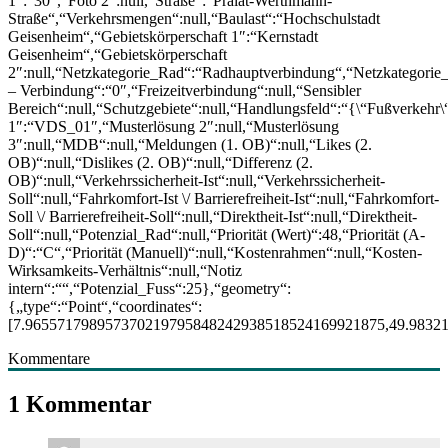
1″:“30″,“Foto 2″:null,“Straße“:“Prälat-Werthmann-
Straße“,“Verkehrsmengen“:null,“Baulast“:“Hochschulstadt
Geisenheim“,“Gebietskörperschaft 1″:“Kernstadt
Geisenheim“,“Gebietskörperschaft
2″:null,“Netzkategorie_Rad“:“Radhauptverbindung“,“Netzkategorie
– Verbindung“:“0″,“Freizeitverbindung“:null,“Sensibler
Bereich“:null,“Schutzgebiete“:null,“Handlungsfeld“:“{\“Fußverkehr
1″:“VDS_01″,“Musterlösung 2″:null,“Musterlösung
3″:null,“MDB“:null,“Meldungen (1. OB)“:null,“Likes (2.
OB)“:null,“Dislikes (2. OB)“:null,“Differenz (2.
OB)“:null,“Verkehrssicherheit-Ist“:null,“Verkehrssicherheit-
Soll“:null,“Fahrkomfort-Ist \/ Barrierefreiheit-Ist“:null,“Fahrkomfort-
Soll \/ Barrierefreiheit-Soll“:null,“Direktheit-Ist“:null,“Direktheit-
Soll“:null,“Potenzial_Rad“:null,“Priorität (Wert)“:48,“Priorität (A-
D)“:“C“,“Priorität (Manuell)“:null,“Kostenrahmen“:null,“Kosten-
Wirksamkeits-Verhältnis“:null,“Notiz
intern“:““,“Potenzial_Fuss“:25},“geometry“:
{„type“:“Point“,“coordinates“:
[7.965571798957370219795848242938518524169921875,49.9832
Kommentare
1 Kommentar