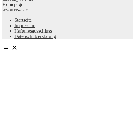
Homepage:
www.rv-k.de
Startseite
Impressum
Haftungsausschluss
Datenschutzerklärung
drag_handle
close