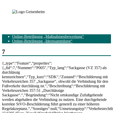
Online-Beteiligung „Maßnahmenbewertung“
Online-Beteiligung „Ideensammlung“
7
{„type“:“Feature“,“properties“:
{„fid“:7,“Nummer“:“P005″,“Typ_lang“:“Sackgasse (VZ 357) als
durchlässig
kennzeichnen“,“Typ_kurz“:“SDK“,“Zustand“:“Beschilderung mit
Verkehrszeichen 357 „Sackgasse“, obwohl die Verbindung für den
Fußverkehr durchlässig ist.“,“Beschreibung“:“Beschilderung mit
Verkehrszeichen 357-51 „Durchlässige
Sackgasse“.“,“Begründung“:“Nicht ortskundige Zufußgehende
werden abgehalten die Verbindung zu nutzen. Eine durchgehende
korrekte StVO-Beschilderung führt generell zu einer höheren
Regelakzeptanz.“,“Sonstiges“:null,“Umsetzungstyp“:“Verkehrsrecht