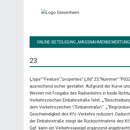
ONLINE-BETEILIGUNG „MASSNAHMENBEWERTUNG“
23
{„type“:“Feature“,“properties“:{„fid“:23,“Nummer“:“P0
ausreichend sicher gestaltet. Aufgrund der Kurve und
Westen mit Freigabe des Radverkehrs in beide Richtu
Verkehrszeichen Einbahnstraße fehlt. „,“Beschreibun
dem Verkehrszeichen \“Einbanstraße\“. „,“Begründung
Geschwindigkeit des Kfz-Verkehrs reduziert. Dadurch
der Einbahnstraße steigt die Rücksichtnahme des Kfz
Ggf. kann ein Verkehrsspiegel ergänzend angebracht 