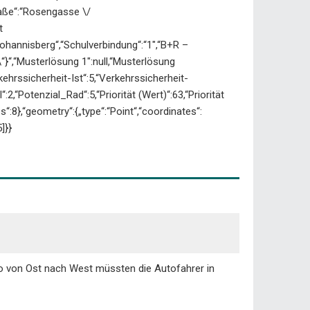
raße“:“Rosengasse \/
t
ohannisberg“,“Schulverbindung“:“1″,“B+R –
r\“}“,“Musterlösung 1″:null,“Musterlösung
erkehrssicherheit-Ist“:5,“Verkehrssicherheit-
l“:2,“Potenzial_Rad“:5,“Priorität (Wert)“:63,“Priorität
s“:8},“geometry“:{„type“:“Point“,“coordinates“:
]}}
lso von Ost nach West müssten die Autofahrer in