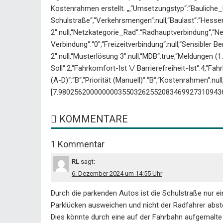
Kostenrahmen erstellt. „,“Umsetzungstyp“:“Bauliche_
Schulstraße“,“Verkehrsmengen“:null,“Baulast“:“Hesse
2″:null,“Netzkategorie_Rad“:“Radhauptverbindung“,“N
Verbindung“:“0″,“Freizeitverbindung“:null,“Sensibler B
2″:null,“Musterlösung 3″:null,“MDB“:true,“Meldungen (1. 
Soll“:2,“Fahrkomfort-Ist \/ Barrierefreiheit-Ist“:4,“Fahr
(A-D)“:“B“,“Priorität (Manuell)“:“B“,“Kostenrahmen“:nul
[7.98025620000000035503262552083469927310943
KOMMENTARE
1 Kommentar
RL
sagt:
6. Dezember 2024 um 14:55 Uhr
Durch die parkenden Autos ist die Schulstraße nur ei
Parklücken ausweichen und nicht der Radfahrer abst
Dies könnte durch eine auf der Fahrbahn aufgemalte 