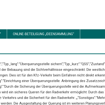
ONLINE-BETEILIGUNG „IDEENSAMMLUNG“
22″,“Typ_lang“:“Überquerungsstelle sichern“,“Typ_kurz“:“QSS“,“Zustand“
 der Bebauung sind die Sichtverhältnisse eingeschränkt. Die westlich
ngen. Dies ist für den Kfz-Verkehr beim Einfahren nicht direkt erken
g“:“Einrichtung einer Überquerungsstelle. Anbringung des Zusatzzei
“:“Durch die Sicherung der Überquerungsstelle wird die Aufmerksamk
 wird ein sicheres Queren für den Radverkehr ermöglicht. Durch das
-Verkehrs und die Sicherheit für den Radverkehr. „,“Sonstiges“:“Meh
werden. Die Ausgestaltung der Querung ist im weiteren Planungsverla