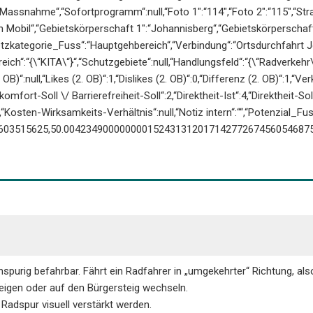
Massnahme“,“Sofortprogramm“:null,“Foto 1″:“114″,“Foto 2″:“115″,“St
n Mobil“,“Gebietskörperschaft 1″:“Johannisberg“,“Gebietskörperschaf
etzkategorie_Fuss“:“Hauptgehbereich“,“Verbindung“:“Ortsdurchfahrt J
ereich“:“{\“KITA\“}“,“Schutzgebiete“:null,“Handlungsfeld“:“{\“Radverkeh
OB)“:null,“Likes (2. OB)“:1,“Dislikes (2. OB)“:0,“Differenz (2. OB)“:1,“V
komfort-Soll \/ Barrierefreiheit-Soll“:2,“Direktheit-Ist“:4,“Direktheit-Sol
l,“Kosten-Wirksamkeits-Verhältnis“:null,“Notiz intern“:““,“Potenzial_Fus
603515625,50.004234900000000152431312017142772674560546875
nspurig befahrbar. Fährt ein Radfahrer in „umgekehrter“ Richtung, a
eigen oder auf den Bürgersteig wechseln.
Radspur visuell verstärkt werden.