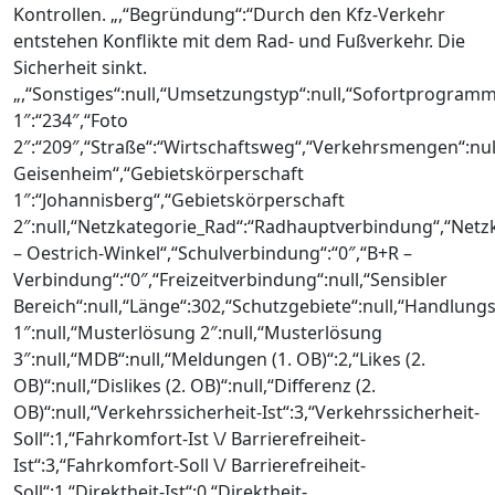
Kontrollen. „,“Begründung“:“Durch den Kfz-Verkehr
entstehen Konflikte mit dem Rad- und Fußverkehr. Die
Sicherheit sinkt.
„,“Sonstiges“:null,“Umsetzungstyp“:null,“Sofortprogramm
1″:“234″,“Foto
2″:“209″,“Straße“:“Wirtschaftsweg“,“Verkehrsmengen“:nul
Geisenheim“,“Gebietskörperschaft
1″:“Johannisberg“,“Gebietskörperschaft
2″:null,“Netzkategorie_Rad“:“Radhauptverbindung“,“Net
– Oestrich-Winkel“,“Schulverbindung“:“0″,“B+R –
Verbindung“:“0″,“Freizeitverbindung“:null,“Sensibler
Bereich“:null,“Länge“:302,“Schutzgebiete“:null,“Handlung
1″:null,“Musterlösung 2″:null,“Musterlösung
3″:null,“MDB“:null,“Meldungen (1. OB)“:2,“Likes (2.
OB)“:null,“Dislikes (2. OB)“:null,“Differenz (2.
OB)“:null,“Verkehrssicherheit-Ist“:3,“Verkehrssicherheit-
Soll“:1,“Fahrkomfort-Ist \/ Barrierefreiheit-
Ist“:3,“Fahrkomfort-Soll \/ Barrierefreiheit-
Soll“:1,“Direktheit-Ist“:0,“Direktheit-