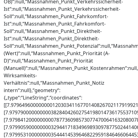
OB)“:null,“Massnahmen_Punkt_Verkehrssicherheit-
Ist“:null,“Massnahmen_Punkt_Verkehrssicherheit-
Soll“:null,“Massnahmen_Punkt_Fahrkomfort-
Ist“:null,“Massnahmen_Punkt_Fahrkomfort-
Soll“:null,“Massnahmen_Punkt_Direktheit-
Ist“:null,“Massnahmen_Punkt_Direktheit-
Soll“:null,“Massnahmen_Punkt_Potenzial“:null,“Massnahm
(Wert)“:null,“Massnahmen_Punkt_Priorität (A-
D)“:null,“Massnahmen_Punkt_Priorität
(Manuell)“:null,“Massnahmen_Punkt_Kostenrahmen“:nul
Wirksamkeits-
Verhältnis“:null,“Massnahmen_Punkt_Notiz
intern“:null},“geometry“:
{„type“:“LineString“,“coordinates“:
[[7.9796496000000001203034116770140826702117919921
[7.9797900000000003828404260275419801473617553710
[7.9798412000000000787736098573077470064163208007
[7.9799059000000003294417183496989309787750244140
[7.9799531000000003544414539646822959184646606445