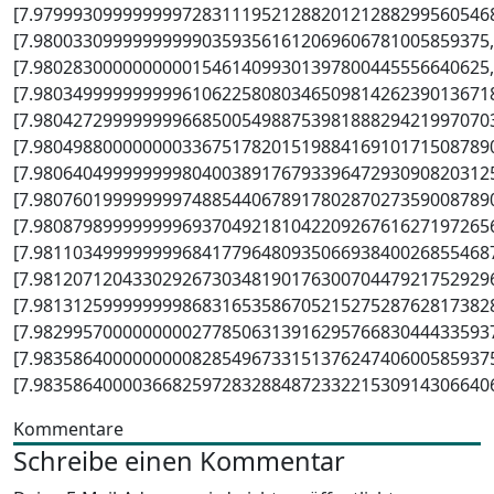
[7.9799930999999997283111952128820121288299560546
[7.9800330999999999903593561612069606781005859375,
[7.9802830000000000154614099301397800445556640625,
[7.9803499999999996106225808034650981426239013671
[7.9804272999999996685005498875398188829421997070
[7.9804988000000003367517820151988416910171508789
[7.9806404999999998040038917679339647293090820312
[7.9807601999999997488544067891780287027359008789
[7.9808798999999996937049218104220926761627197265
[7.9811034999999996841779648093506693840026855468
[7.9812071204330292673034819017630070447921752929
[7.9813125999999998683165358670521527528762817382
[7.9829957000000000277850631391629576683044433593
[7.9835864000000000828549673315137624740600585937
[7.98358640000366825972832884872332215309143066406
Kommentare
Schreibe einen Kommentar