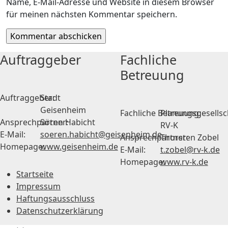
Name, E-Mail-Adresse und Website in diesem Browser
für meinen nächsten Kommentar speichern.
Auftraggeber
Fachliche
Betreuung
Auftraggeber:
Stadt
Geisenheim
Fachliche Betreuung:
Planungsgesellsc
Ansprechpartner:
Sören Habicht
RV-K
E-Mail:
soeren.habicht@geisenheim.de
Ansprechpartner:
Thorsten Zobel
Homepage:
www.geisenheim.de
E-Mail:
t.zobel@rv-k.de
Homepage:
www.rv-k.de
Startseite
Impressum
Haftungsausschluss
Datenschutzerklärung