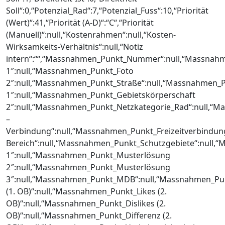
Soll“:0,“Potenzial_Rad“:7,“Potenzial_Fuss“:10,“Priorität
(Wert)“:41,“Priorität (A-D)“:“C“,“Priorität
(Manuell)“:null,“Kostenrahmen“:null,“Kosten-
Wirksamkeits-Verhältnis“:null,“Notiz
intern“:““,“Massnahmen_Punkt_Nummer“:null,“Massnah
1″:null,“Massnahmen_Punkt_Foto
2″:null,“Massnahmen_Punkt_Straße“:null,“Massnahmen_
1″:null,“Massnahmen_Punkt_Gebietskörperschaft
2″:null,“Massnahmen_Punkt_Netzkategorie_Rad“:null,“
–
Verbindung“:null,“Massnahmen_Punkt_Freizeitverbindun
Bereich“:null,“Massnahmen_Punkt_Schutzgebiete“:null
1″:null,“Massnahmen_Punkt_Musterlösung
2″:null,“Massnahmen_Punkt_Musterlösung
3″:null,“Massnahmen_Punkt_MDB“:null,“Massnahmen_P
(1. OB)“:null,“Massnahmen_Punkt_Likes (2.
OB)“:null,“Massnahmen_Punkt_Dislikes (2.
OB)“:null,“Massnahmen_Punkt_Differenz (2.