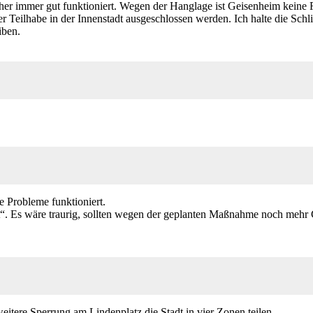
sher immer gut funktioniert. Wegen der Hanglage ist Geisenheim keine
eilhabe in der Innenstadt ausgeschlossen werden. Ich halte die Schlie
iben.
!
e Probleme funktioniert.
“. Es wäre traurig, sollten wegen der geplanten Maßnahme noch mehr G
itere Sperrung am Lindenplatz die Stadt in vier Zonen teilen.