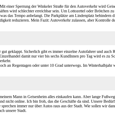
. Mit einer Sperrung der Winkeler Straße für den Autoverkehr wird Geis
chäften wird schlechter erreichbar sein. Um Lottozettel oder Brötchen z
rade was das Tempo anbelangt. Die Parkplätze am Lindenplatz behinde
gkeit reduzieren. Mein Fazit: Autoverkehr zulassen, aber Kontrolle d
gut geklappt. Sicherlich gibt es immer einzelne Autofahrer und auch R
er Einzelhandel damit nur vier bis sechs KundInnen pro Tag wird es zu 
erkehr.
ch an Regentagen oder unter 10 Grad unterwegs. Im Winterhalbjahr we
 meinem Mann in Geisenheim alles einkaufen kann. Aber lange Fußwege 
nd nicht online. Ich bin froh, das die Geschäfte da sind. Unsere Bedü
e sprechen immer nur über Autos raus aus der Stadt. Wie sollen wir dan
ch unsere Stadt.