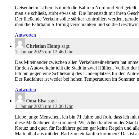
Geisenheim ist bereits durch die Bahn in Nord und Süd geteilt
man sie schließt, stirbt etwas ab. Die Innenstadt mit ihren Ges
Der fließende Verkehr sollte stärker kontrolliert werden, ge
man die Fahrbahn S-förmig verschränken und so die Geschwindi
Antworten
Christian Homp
sagt:
1. Januar 2025 um 12:46 Uhr
Das Miteinander zwischen allen Verkehrsteilnehmern hat immer 
für den Autoverkehr teilt die Stadt in zwei Hälften. Verliert d
Ich bin gegen eine Schließung des Lindenplatzes für den Autov
Der Radfahrer ist weder bei hohen Temperaturen im Sommer, no
Antworten
Oma Elsa
sagt:
1. Januar 2025 um 13:06 Uhr
Liebe junge Menschen, ich bin 71 Jahre und froh, dass ich mit
diese Maßnahmen diskriminiert. Wir Alten kaufen in der Stadt u
Kreutz und quer, für Radfahrer gelten gar keine Regeln und all
Marienthal aus mit den Rad zum einkaufen kommen? Das ist au