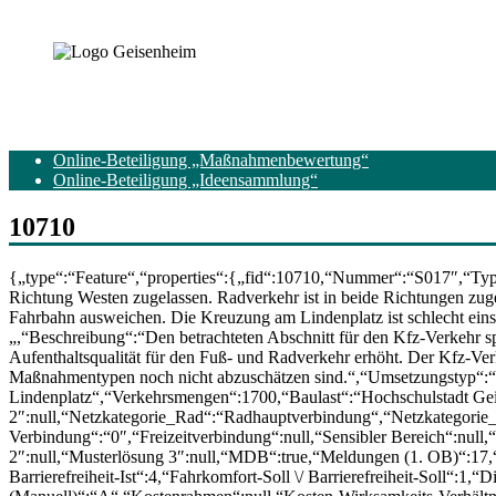
Online-Beteiligung „Maßnahmenbewertung“
Online-Beteiligung „Ideensammlung“
10710
{„type“:“Feature“,“properties“:{„fid“:10710,“Nummer“:“S017″,“Typ_k
Richtung Westen zugelassen. Radverkehr ist in beide Richtungen zuge
Fahrbahn ausweichen. Die Kreuzung am Lindenplatz ist schlecht eins
„,“Beschreibung“:“Den betrachteten Abschnitt für den Kfz-Verkehr sp
Aufenthaltsqualität für den Fuß- und Radverkehr erhöht. Der Kfz-Ve
Maßnahmentypen noch nicht abzuschätzen sind.“,“Umsetzungstyp“:“V
Lindenplatz“,“Verkehrsmengen“:1700,“Baulast“:“Hochschulstadt Gei
2″:null,“Netzkategorie_Rad“:“Radhauptverbindung“,“Netzkategorie
Verbindung“:“0″,“Freizeitverbindung“:null,“Sensibler Bereich“:null
2″:null,“Musterlösung 3″:null,“MDB“:true,“Meldungen (1. OB)“:17,“Li
Barrierefreiheit-Ist“:4,“Fahrkomfort-Soll \/ Barrierefreiheit-Soll“:1,“