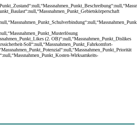
unkt_Zustand“:null,“Massnahmen_Punkt_Beschreibung“:null,“Mass
nkt_Baulast“:null,“Massnahmen_Punkt_Gebietskörperschaft
“:null,“Massnahmen_Punkt_Schulverbindung“:null,“Massnahmen_Pun
:null,“Massnahmen_Punkt_Musterlösung
nahmen_Punkt_Likes (2. OB)“:null,“Massnahmen_Punkt_Dislikes
rssicherheit-Soll“:null,“Massnahmen_Punkt_Fahrkomfort-
l,“Massnahmen_Punkt_Potenzial“:null,“Massnahmen_Punkt_Priorität
n“:null,“Massnahmen_Punkt_Kosten-Wirksamkeits-