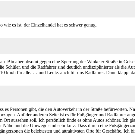
so wie es ist, der Einzelhandel hat es schwer genug.
ngau. Bin aber absolut gegen eine Sperrung der Winkeler Straße in G
ie Schüler, und die Radfahrer sind deutlich undisziplinierter als die Aut
10 km/h für alle. ….und Leute: auch für uns Radfahrer. Dann klappt da
ss es Personen gibt, die den Autoverkehr in der Straße befürworten. Na
zugen. Auf der anderen Seite ist es für Fußgänger und Radfahrer angen
m Ort aussehen soll. Ich persönlich finde es ohne Autos schöner. Ich gl
in der Nähe und die Umwege sind sehr kurz. Dass durch eine Fußgängerzon
gängerzonen die belebtesten und attraktivsten Orte für Geschäfte. Ich 