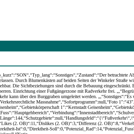
urz“:“SON“,“Typ_lang“:“Sonstiges“,“Zustand“:“Der betrachtete Abschn
lassen. Durch Blumenkästen auf beiden Seiten der Winkeler Straße wir
ehbar. Die Sichtbeziehungen sind durch die Bebauung eingeschränkt. 
erren. Einrichtung einer Fußgängerzone mit Radverkehr frei. „,“Begrü
rkehr kann über den Burggraben umgeleitet werden. „,“Sonstiges“:“Es 
erkehrsrechtliche Massnahme“,“Sofortprogramm“:null,“Foto 1″:“43″,“
senheim“,“Gebietskörperschaft 1″:“Kernstadt Geisenheim“,“Gebietskö
_Fuss“:“Hauptgehbereich“,“Verbindung“:“Innenstadtbereich“,“Schulv
,“Länge“:144,“Schutzgebiete“:null,“Handlungsfeld“:“{\“Fußverkehr\“,
kes (2. OB)“:11,“Dislikes (2. OB)“:3,“Differenz (2. OB)“:8,“Verkehrss
Direktheit-Ist“:0,“Direktheit-Soll“:0,“Potenzial_Rad“:14,“Potenzial_Fuss