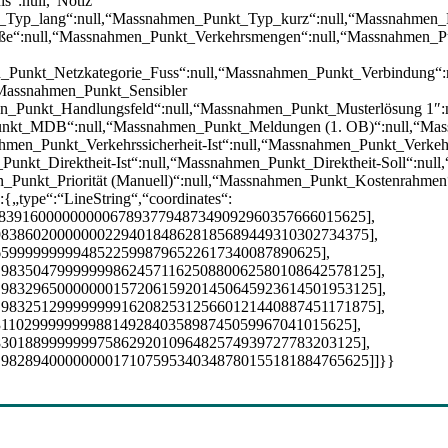
s“:null,“Notiz
_Typ_lang“:null,“Massnahmen_Punkt_Typ_kurz“:null,“Massnahmen_P
ße“:null,“Massnahmen_Punkt_Verkehrsmengen“:null,“Massnahmen_Pu
n_Punkt_Netzkategorie_Fuss“:null,“Massnahmen_Punkt_Verbindung
“Massnahmen_Punkt_Sensibler
en_Punkt_Handlungsfeld“:null,“Massnahmen_Punkt_Musterlösung 1″
unkt_MDB“:null,“Massnahmen_Punkt_Meldungen (1. OB)“:null,“Mass
hmen_Punkt_Verkehrssicherheit-Ist“:null,“Massnahmen_Punkt_Verkeh
Punkt_Direktheit-Ist“:null,“Massnahmen_Punkt_Direktheit-Soll“:nul
en_Punkt_Priorität (Manuell)“:null,“Massnahmen_Punkt_Kostenrahme
{„type“:“LineString“,“coordinates“:
98391600000000067893779487349092960357666015625],
98386020000000229401848628185689449310302734375],
65999999999485225998796522617340087890625],
.98350479999999862457116250880062580108642578125],
.98329650000000157206159201450645923614501953125],
.98325129999999916208253125660121440887451171875],
311029999999988149284035898745059967041015625],
8301889999999758629201096482574939727783203125],
.9828940000000017107595340348780155181884765625]]}}