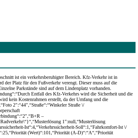
itt ist ein verkehrsberuhigter Bereich. Kfz-Verkehr ist in
d der Platz für den Fußverkehr verengt. Dieser muss auf die
Einzelne Parkstände sind auf dem Lindenplatz vorhanden.
ndung“:“Durch Entfall des Kfz-Verkehrs wird die Sicherheit und die
wird kein Kostenrahmen erstellt, da der Umfang und die
Foto 2″:“44″,“Straße“:“Winkeler Straße \/
rperschaft
erbindung“:“2″,“B+R –
\“Radverkehr\“}“,“Musterlösung 1″:null,“Musterlösung
icherheit-Ist“:4,“Verkehrssicherheit-Soll“:1,“Fahrkomfort-Ist \/
“:25,“Priorität (Wert)“:101,“Priorität (A-D)“:“A“,“Priorität