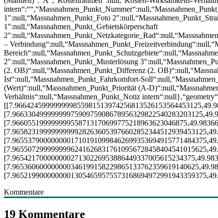
(Manuell)“:“A“,“Kostenrahmen“:null,“Kosten-Wirksamkeits-Verhältni
intern“:““,“Massnahmen_Punkt_Nummer“:null,“Massnahmen_Punkt
1″:null,“Massnahmen_Punkt_Foto 2″:null,“Massnahmen_Punkt_Stra
1″:null,“Massnahmen_Punkt_Gebietskörperschaft
2″:null,“Massnahmen_Punkt_Netzkategorie_Rad“:null,“Massnahme
– Verbindung“:null,“Massnahmen_Punkt_Freizeitverbindung“:null,
Bereich“:null,“Massnahmen_Punkt_Schutzgebiete“:null,“Massnahm
2″:null,“Massnahmen_Punkt_Musterlösung 3″:null,“Massnahmen_P
(2. OB)“:null,“Massnahmen_Punkt_Differenz (2. OB)“:null,“Massna
Ist“:null,“Massnahmen_Punkt_Fahrkomfort-Soll“:null,“Massnahmen_
(Wert)“:null,“Massnahmen_Punkt_Priorität (A-D)“:null,“Massnahm
Verhältnis“:null,“Massnahmen_Punkt_Notiz intern“:null},“geometry“:
[[7.966424599999999855981513974256813526153564453125,49.
[7.9663304999999997590975908678956329822540283203125,49.
[7.966055199999999558713170699775218963623046875,49.9836
[7.96582319999999999282636053976602852344512939453125,49
[7.96553790000000017101910998462699353694915771484375,49
[7.96550729999999962416268317610956728458404541015625,49
[7.96542170000000027130226953886449337005615234375,49.98
[7.965360600000000346199158229865133762359619140625,49.9
[7.96521990000000013054659575573168694972991943359375,49
Kommentare
19 Kommentare