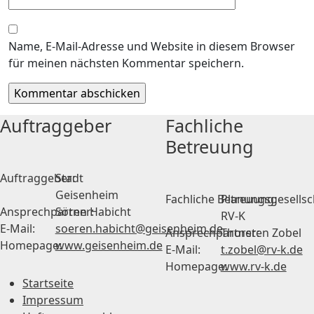
Name, E-Mail-Adresse und Website in diesem Browser
für meinen nächsten Kommentar speichern.
Auftraggeber
Fachliche
Betreuung
Auftraggeber:
Stadt
Geisenheim
Fachliche Betreuung:
Planungsgesellsc
Ansprechpartner:
Sören Habicht
RV-K
E-Mail:
soeren.habicht@geisenheim.de
Ansprechpartner:
Thorsten Zobel
Homepage:
www.geisenheim.de
E-Mail:
t.zobel@rv-k.de
Homepage:
www.rv-k.de
Startseite
Impressum