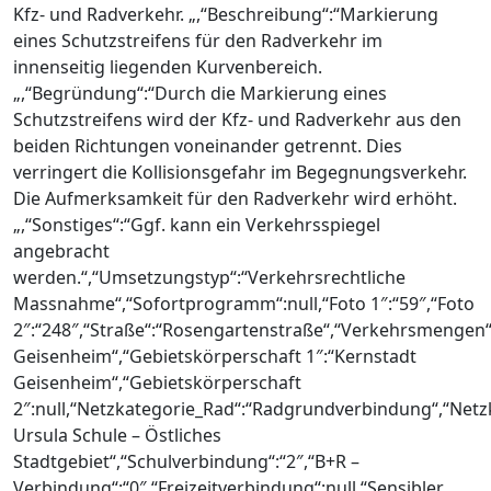
Kfz- und Radverkehr. „,“Beschreibung“:“Markierung
eines Schutzstreifens für den Radverkehr im
innenseitig liegenden Kurvenbereich.
„,“Begründung“:“Durch die Markierung eines
Schutzstreifens wird der Kfz- und Radverkehr aus den
beiden Richtungen voneinander getrennt. Dies
verringert die Kollisionsgefahr im Begegnungsverkehr.
Die Aufmerksamkeit für den Radverkehr wird erhöht.
„,“Sonstiges“:“Ggf. kann ein Verkehrsspiegel
angebracht
werden.“,“Umsetzungstyp“:“Verkehrsrechtliche
Massnahme“,“Sofortprogramm“:null,“Foto 1″:“59″,“Foto
2″:“248″,“Straße“:“Rosengartenstraße“,“Verkehrsmengen“:
Geisenheim“,“Gebietskörperschaft 1″:“Kernstadt
Geisenheim“,“Gebietskörperschaft
2″:null,“Netzkategorie_Rad“:“Radgrundverbindung“,“Net
Ursula Schule – Östliches
Stadtgebiet“,“Schulverbindung“:“2″,“B+R –
Verbindung“:“0″,“Freizeitverbindung“:null,“Sensibler