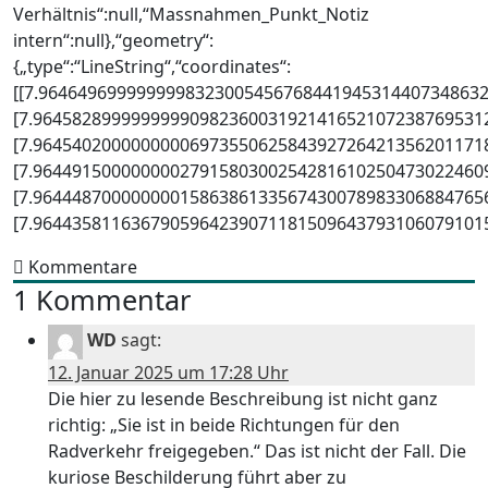
Verhältnis“:null,“Massnahmen_Punkt_Notiz
intern“:null},“geometry“:
{„type“:“LineString“,“coordinates“:
[[7.9646496999999998323005456768441945314407348632
[7.96458289999999990982360031921416521072387695312
[7.9645402000000000697355062584392726421356201171
[7.9644915000000002791580300254281610250473022460
[7.9644487000000001586386133567430078983306884765
[7.96443581163679059642390711815096437931060791015
Kommentare
1 Kommentar
WD
sagt:
12. Januar 2025 um 17:28 Uhr
Die hier zu lesende Beschreibung ist nicht ganz
richtig: „Sie ist in beide Richtungen für den
Radverkehr freigegeben.“ Das ist nicht der Fall. Die
kuriose Beschilderung führt aber zu