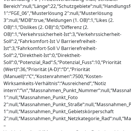
Bereich“:null,“Länge“:22,“Schutzgebiete“:null,“Handlungs
1″:“FGE_06″,“Musterlösung 2″:null,“Musterlösung
3″:null,“MDB“:true,“Meldungen (1. OB)“:1,“Likes (2.
OB)“:1,“Dislikes (2. OB)“:0,“Differenz (2.
OB)“:1,“Verkehrssicherheit-Ist“:3,“Verkehrssicherheit-
Soll“:2,“Fahrkomfort-Ist \/ Barrierefreiheit-
Ist“:3,“Fahrkomfort-Soll \/ Barrierefreiheit-
Soll“:2,“Direktheit-Ist“:0,“Direktheit-
Soll“:0,“Potenzial_Rad“:5,“Potenzial_Fuss“:10,“Priorität
(Wert)“:36,“Priorität (A-D)“:“D“,“Priorität
(Manuell)“:“C“,“Kostenrahmen“:7500,“Kosten-
Wirksamkeits-Verhältnis“:“Ausreichend“,“Notiz
intern“:“\n“,“Massnahmen_Punkt_Nummer“:null,“Massn
1″:null,“Massnahmen_Punkt_Foto
2″:null,“Massnahmen_Punkt_Straße“:null,“Massnahmen_
1″:null,“Massnahmen_Punkt_Gebietskörperschaft
2″:null,“Massnahmen_Punkt_Netzkategorie_Rad“:null,“
–