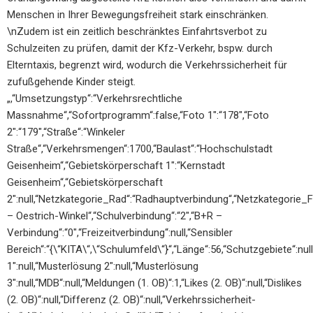
Menschen in Ihrer Bewegungsfreiheit stark einschränken.
\nZudem ist ein zeitlich beschränktes Einfahrtsverbot zu
Schulzeiten zu prüfen, damit der Kfz-Verkehr, bspw. durch
Elterntaxis, begrenzt wird, wodurch die Verkehrssicherheit für
zufußgehende Kinder steigt.
„,“Umsetzungstyp“:“Verkehrsrechtliche
Massnahme“,“Sofortprogramm“:false,“Foto 1″:“178″,“Foto
2″:“179″,“Straße“:“Winkeler
Straße“,“Verkehrsmengen“:1700,“Baulast“:“Hochschulstadt
Geisenheim“,“Gebietskörperschaft 1″:“Kernstadt
Geisenheim“,“Gebietskörperschaft
2″:null,“Netzkategorie_Rad“:“Radhauptverbindung“,“Netzkategorie_
– Oestrich-Winkel“,“Schulverbindung“:“2″,“B+R –
Verbindung“:“0″,“Freizeitverbindung“:null,“Sensibler
Bereich“:“{\“KITA\“,\“Schulumfeld\“}“,“Länge“:56,“Schutzgebiete“:nul
1″:null,“Musterlösung 2″:null,“Musterlösung
3″:null,“MDB“:null,“Meldungen (1. OB)“:1,“Likes (2. OB)“:null,“Dislikes
(2. OB)“:null,“Differenz (2. OB)“:null,“Verkehrssicherheit-