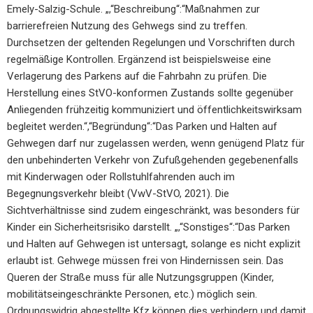
Emely-Salzig-Schule. „,“Beschreibung“:“Maßnahmen zur
barrierefreien Nutzung des Gehwegs sind zu treffen.
Durchsetzen der geltenden Regelungen und Vorschriften durch
regelmäßige Kontrollen. Ergänzend ist beispielsweise eine
Verlagerung des Parkens auf die Fahrbahn zu prüfen. Die
Herstellung eines StVO-konformen Zustands sollte gegenüber
Anliegenden frühzeitig kommuniziert und öffentlichkeitswirksam
begleitet werden.“,“Begründung“:“Das Parken und Halten auf
Gehwegen darf nur zugelassen werden, wenn genügend Platz für
den unbehinderten Verkehr von Zufußgehenden gegebenenfalls
mit Kinderwagen oder Rollstuhlfahrenden auch im
Begegnungsverkehr bleibt (VwV-StVO, 2021). Die
Sichtverhältnisse sind zudem eingeschränkt, was besonders für
Kinder ein Sicherheitsrisiko darstellt. „,“Sonstiges“:“Das Parken
und Halten auf Gehwegen ist untersagt, solange es nicht explizit
erlaubt ist. Gehwege müssen frei von Hindernissen sein. Das
Queren der Straße muss für alle Nutzungsgruppen (Kinder,
mobilitätseingeschränkte Personen, etc.) möglich sein.
Ordnungswidrig abgestellte Kfz können dies verhindern und damit