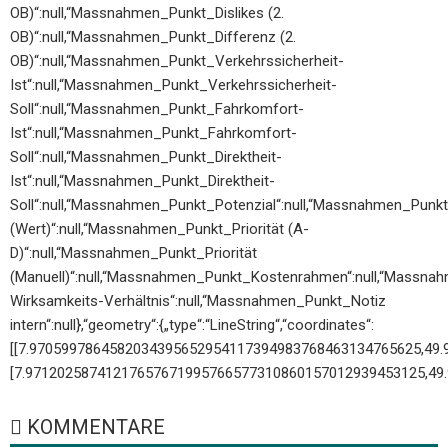
OB)“:null,“Massnahmen_Punkt_Dislikes (2.
OB)“:null,“Massnahmen_Punkt_Differenz (2.
OB)“:null,“Massnahmen_Punkt_Verkehrssicherheit-
Ist“:null,“Massnahmen_Punkt_Verkehrssicherheit-
Soll“:null,“Massnahmen_Punkt_Fahrkomfort-
Ist“:null,“Massnahmen_Punkt_Fahrkomfort-
Soll“:null,“Massnahmen_Punkt_Direktheit-
Ist“:null,“Massnahmen_Punkt_Direktheit-
Soll“:null,“Massnahmen_Punkt_Potenzial“:null,“Massnahmen_Punkt_
(Wert)“:null,“Massnahmen_Punkt_Priorität (A-
D)“:null,“Massnahmen_Punkt_Priorität
(Manuell)“:null,“Massnahmen_Punkt_Kostenrahmen“:null,“Massn
Wirksamkeits-Verhältnis“:null,“Massnahmen_Punkt_Notiz
intern“:null},“geometry“:{„type“:“LineString“,“coordinates“:
[[7.9705997864582034395652954117394983768463134765625,49
[7.97120258741217657671995766577310860157012939453125,49
KOMMENTARE