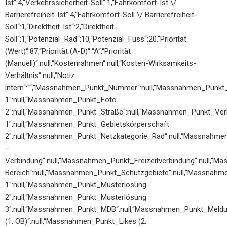
Ist“:4,“Verkehrssicherheit-Soll“:1,“Fahrkomfort-Ist \/
Barrierefreiheit-Ist“:4,“Fahrkomfort-Soll \/ Barrierefreiheit-
Soll“:1,“Direktheit-Ist“:2,“Direktheit-
Soll“:1,“Potenzial_Rad“:10,“Potenzial_Fuss“:20,“Priorität
(Wert)“:87,“Priorität (A-D)“:“A“,“Priorität
(Manuell)“:null,“Kostenrahmen“:null,“Kosten-Wirksamkeits-
Verhältnis“:null,“Notiz
intern“:““,“Massnahmen_Punkt_Nummer“:null,“Massnahmen_Punkt
1″:null,“Massnahmen_Punkt_Foto
2″:null,“Massnahmen_Punkt_Straße“:null,“Massnahmen_Punkt_Ver
1″:null,“Massnahmen_Punkt_Gebietskörperschaft
2″:null,“Massnahmen_Punkt_Netzkategorie_Rad“:null,“Massnahm
–
Verbindung“:null,“Massnahmen_Punkt_Freizeitverbindung“:null,“
Bereich“:null,“Massnahmen_Punkt_Schutzgebiete“:null,“Massnah
1″:null,“Massnahmen_Punkt_Musterlösung
2″:null,“Massnahmen_Punkt_Musterlösung
3″:null,“Massnahmen_Punkt_MDB“:null,“Massnahmen_Punkt_Meld
(1. OB)“:null,“Massnahmen_Punkt_Likes (2.