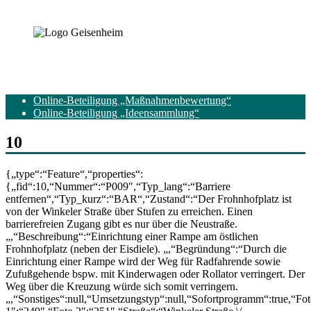
Online-Beteiligung „Maßnahmenbewertung“
Online-Beteiligung „Ideensammlung“
10
{„type“:“Feature“,“properties“:
{„fid“:10,“Nummer“:“P009″,“Typ_lang“:“Barriere
entfernen“,“Typ_kurz“:“BAR“,“Zustand“:“Der Frohnhofplatz ist
von der Winkeler Straße über Stufen zu erreichen. Einen
barrierefreien Zugang gibt es nur über die Neustraße.
„,“Beschreibung“:“Einrichtung einer Rampe am östlichen
Frohnhofplatz (neben der Eisdiele). „,“Begründung“:“Durch die
Einrichtung einer Rampe wird der Weg für Radfahrende sowie
Zufußgehende bspw. mit Kinderwagen oder Rollator verringert. Der
Weg über die Kreuzung würde sich somit verringern.
„,“Sonstiges“:null,“Umsetzungstyp“:null,“Sofortprogramm“:true,“Fo