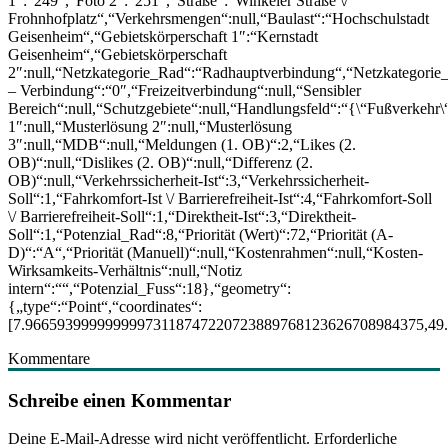
1″:“249″,“Foto 2″:“251″,“Straße“:“Winkeler Straße \/
Frohnhofplatz“,“Verkehrsmengen“:null,“Baulast“:“Hochschulstadt
Geisenheim“,“Gebietskörperschaft 1″:“Kernstadt
Geisenheim“,“Gebietskörperschaft
2″:null,“Netzkategorie_Rad“:“Radhauptverbindung“,“Netzkategorie
– Verbindung“:“0″,“Freizeitverbindung“:null,“Sensibler
Bereich“:null,“Schutzgebiete“:null,“Handlungsfeld“:“{\“Fußverkehr
1″:null,“Musterlösung 2″:null,“Musterlösung
3″:null,“MDB“:null,“Meldungen (1. OB)“:2,“Likes (2.
OB)“:null,“Dislikes (2. OB)“:null,“Differenz (2.
OB)“:null,“Verkehrssicherheit-Ist“:3,“Verkehrssicherheit-
Soll“:1,“Fahrkomfort-Ist \/ Barrierefreiheit-Ist“:4,“Fahrkomfort-Soll
\/ Barrierefreiheit-Soll“:1,“Direktheit-Ist“:3,“Direktheit-
Soll“:1,“Potenzial_Rad“:8,“Priorität (Wert)“:72,“Priorität (A-
D)“:“A“,“Priorität (Manuell)“:null,“Kostenrahmen“:null,“Kosten-
Wirksamkeits-Verhältnis“:null,“Notiz
intern“:““,“Potenzial_Fuss“:18},“geometry“:
{„type“:“Point“,“coordinates“:
[7.96659399999999973118747220723889768123626708984375,49
Kommentare
Schreibe einen Kommentar
Deine E-Mail-Adresse wird nicht veröffentlicht.
Erforderliche